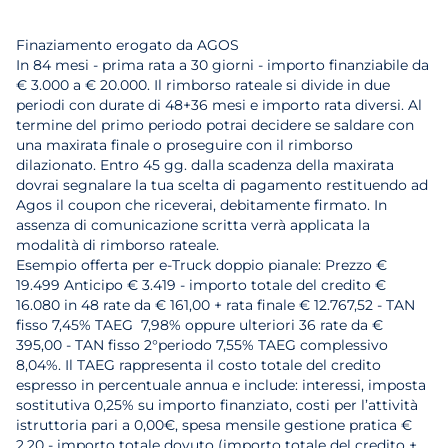
Finaziamento erogato da AGOS
In 84 mesi - prima rata a 30 giorni - importo finanziabile da
€ 3.000 a € 20.000. Il rimborso rateale si divide in due
periodi con durate di 48+36 mesi e importo rata diversi. Al
termine del primo periodo potrai decidere se saldare con
una maxirata finale o proseguire con il rimborso
dilazionato. Entro 45 gg. dalla scadenza della maxirata
dovrai segnalare la tua scelta di pagamento restituendo ad
Agos il coupon che riceverai, debitamente firmato. In
assenza di comunicazione scritta verrà applicata la
modalità di rimborso rateale.
Esempio offerta per e-Truck doppio pianale: Prezzo €
19.499 Anticipo € 3.419 - importo totale del credito €
16.080 in 48 rate da € 161,00 + rata finale € 12.767,52 - TAN
fisso 7,45% TAEG 7,98% oppure ulteriori 36 rate da €
395,00 - TAN fisso 2°periodo 7,55% TAEG complessivo
8,04%. Il TAEG rappresenta il costo totale del credito
espresso in percentuale annua e include: interessi, imposta
sostitutiva 0,25% su importo finanziato, costi per l’attività
istruttoria pari a 0,00€, spesa mensile gestione pratica €
2,20 - importo totale dovuto (importo totale del credito +