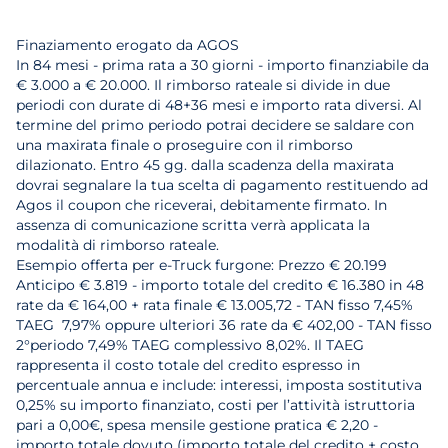
Finaziamento erogato da AGOS
In 84 mesi - prima rata a 30 giorni - importo finanziabile da
€ 3.000 a € 20.000. Il rimborso rateale si divide in due
periodi con durate di 48+36 mesi e importo rata diversi. Al
termine del primo periodo potrai decidere se saldare con
una maxirata finale o proseguire con il rimborso
dilazionato. Entro 45 gg. dalla scadenza della maxirata
dovrai segnalare la tua scelta di pagamento restituendo ad
Agos il coupon che riceverai, debitamente firmato. In
assenza di comunicazione scritta verrà applicata la
modalità di rimborso rateale.
Esempio offerta per e-Truck furgone: Prezzo € 20.199
Anticipo € 3.819 - importo totale del credito € 16.380 in 48
rate da € 164,00 + rata finale € 13.005,72 - TAN fisso 7,45%
TAEG 7,97% oppure ulteriori 36 rate da € 402,00 - TAN fisso
2°periodo 7,49% TAEG complessivo 8,02%. Il TAEG
rappresenta il costo totale del credito espresso in
percentuale annua e include: interessi, imposta sostitutiva
0,25% su importo finanziato, costi per l’attività istruttoria
pari a 0,00€, spesa mensile gestione pratica € 2,20 -
importo totale dovuto (importo totale del credito + costo